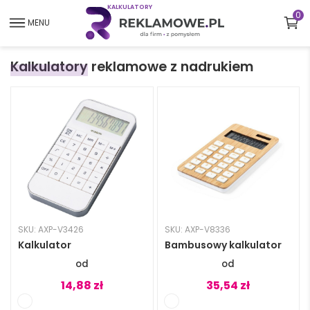
K
A
L
K
U
L
A
T
O
R
Y
0
MENU
Kalkulatory
reklamowe z nadrukiem
SKU: AXP-V3426
SKU: AXP-V8336
Kalkulator
Bambusowy kalkulator
14,88
zł
35,54
zł