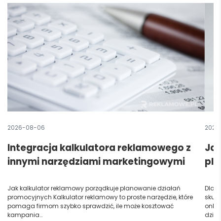
2026-08-06
2026
Integracja kalkulatora reklamowego z
Jak
innymi narzędziami marketingowymi
pla
Jak kalkulator reklamowy porządkuje planowanie działań
Dlacz
promocyjnych Kalkulator reklamowy to proste narzędzie, które
skute
pomaga firmom szybko sprawdzić, ile może kosztować
onlin
kampania…
dzia