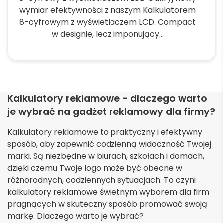
wybrać
wymiar efektywności z naszym Kalkulatorem
na
8-cyfrowym z wyświetlaczem LCD. Compact
stronie
w designie, lecz imponujący...
produktu
Ten
produkt
ma
wiele
Kalkulatory reklamowe - dlaczego warto
wariantów.
je wybrać na gadżet reklamowy dla firmy?
Opcje
można
Kalkulatory reklamowe to praktyczny i efektywny
wybrać
sposób, aby zapewnić codzienną widoczność Twojej
na
marki. Są niezbędne w biurach, szkołach i domach,
stronie
dzięki czemu Twoje logo może być obecne w
produktu
różnorodnych, codziennych sytuacjach. To czyni
kalkulatory reklamowe świetnym wyborem dla firm
pragnących w skuteczny sposób promować swoją
markę. Dlaczego warto je wybrać?