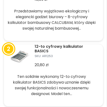
Przedstawiamy wyjątkowo ekologiczny i
elegancki gadżet biurowy – 8-cyfrowy
kalkulator bambusowy CALCUBAM, który dzięki
swojej naturalnej bambusowej...
Ten
produkt
12-to cyfrowy kalkulator
ma
BASICS
wiele
SKU: AR1253
wariantów.
20,80
zł
Opcje
można
Ten solidnie wykonany 12-to cyfrowy
wybrać
kalkulator BASICS zdobywa uznanie dzięki
na
swojej funkcjonalności i nowoczesnemu
stronie
designowi. Model ten...
produktu
Ten