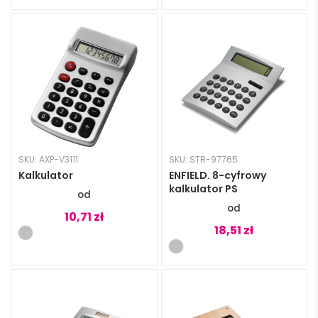
SKU: AXP-V3111
SKU: STR-97765
Kalkulator
ENFIELD. 8-cyfrowy
kalkulator PS
10,71
zł
18,51
zł