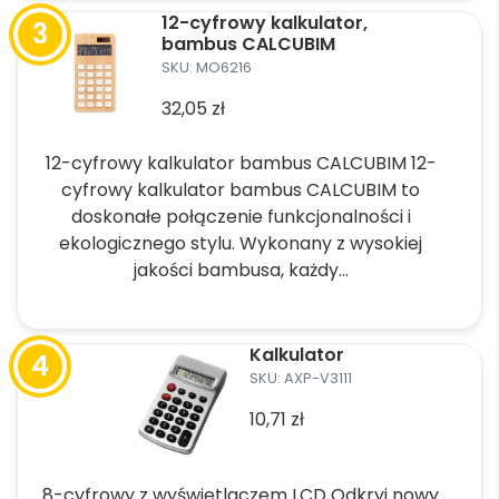
produkt
12-cyfrowy kalkulator,
ma
bambus CALCUBIM
wiele
SKU: MO6216
wariantów.
32,05
zł
Opcje
można
12-cyfrowy kalkulator bambus CALCUBIM 12-
wybrać
cyfrowy kalkulator bambus CALCUBIM to
na
doskonałe połączenie funkcjonalności i
stronie
ekologicznego stylu. Wykonany z wysokiej
produktu
jakości bambusa, każdy...
Ten
produkt
Kalkulator
ma
SKU: AXP-V3111
wiele
10,71
zł
wariantów.
Opcje
można
8-cyfrowy z wyświetlaczem LCD Odkryj nowy